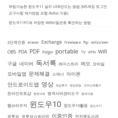
부팅가능한 윈도우11 설치 USB만드는 방법 (MS계정 로그인
요구사항 제거방법 포함-Rufus 이용)
윈도우11PC에 저장된 Wifi비밀번호 확인하는 방법
Exchange
2단계인증
eraser
Freeware
ftp
netscreen
PDF
portable
Wifi
OBS
PDA
Pidgin
TV
VPN
독서록
구글
네이버
메모
레지스트리
모바일
문제해결
모바일앱
아이폰
스캐너
영상
안드로이드앱
영상복구
영상편집
오피스제품키
온라인포토샵
원격서버관리도구
완전삭제
원격지원
윈도우10
웹브라우저
윈도우10활용
윈도우11
이중인증
유투브
유투브스트리밍
전자책도서관