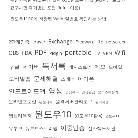
요구사항 제거방법 포함-Rufus 이용)
윈도우11PC에 저장된 Wifi비밀번호 확인하는 방법
Exchange
2단계인증
eraser
Freeware
ftp
netscreen
PDF
portable
Wifi
OBS
PDA
Pidgin
TV
VPN
독서록
구글
네이버
메모
레지스트리
모바일
문제해결
모바일앱
아이폰
스캐너
영상
안드로이드앱
영상복구
영상편집
오피스제품키
온라인포토샵
원격서버관리도구
완전삭제
원격지원
윈도우10
웹브라우저
윈도우10활용
윈도우11
이중인증
유투브
유투브스트리밍
전자책도서관