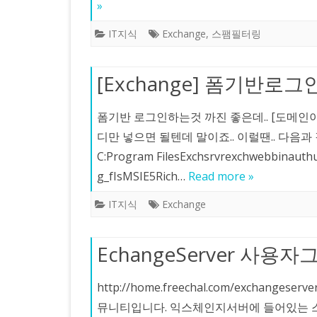
»
IT지식
Exchange
,
스팸필터링
[Exchange] 폼기반
폼기반 로그인하는것 까진 좋은데.. [도메
디만 넣으면 될텐데 말이죠.. 이럴땐.. 다음과 같
C:Program FilesExchsrvrexchwebbina
g_fIsMSIE5Rich…
Read more »
IT지식
Exchange
EchangeServer 사용자
http://home.freechal.com/excha
뮤니티입니다. 익스체인지서버에 들어있는 