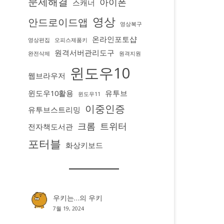
문제해결
아이폰
스캐너
영상
안드로이드앱
영상복구
온라인포토샵
영상편집
오피스제품키
원격서버관리도구
완전삭제
원격지원
윈도우10
웹브라우저
윈도우10활용
유투브
윈도우11
이중인증
유투브스트리밍
크롬
트위터
전자책도서관
포터블
화상키보드
우키는…
의
우키
7월 19, 2024