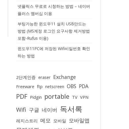
넷플릭스 무료로 시청하는 방법 – 네이버
플러스 멤버십 이용
부팅가능한 윈도우11 설치 USB만드는
방법 (MS계정 로그인 요구사항 제거방법
포함-Rufus 이용)
윈도우11PC에 저장된 Wifi비밀번호 확인
하는 방법
Exchange
2단계인증
eraser
OBS
PDA
Freeware
ftp
netscreen
PDF
portable
Pidgin
TV
VPN
독서록
Wifi
구글
네이버
메모
모바일앱
레지스트리
모바일