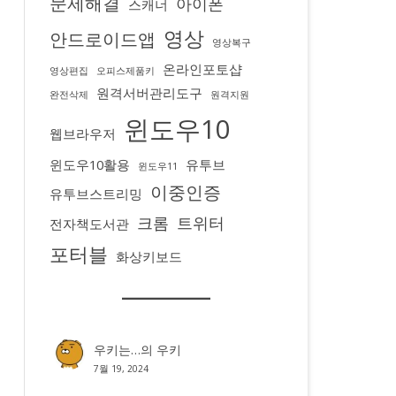
문제해결
아이폰
스캐너
영상
안드로이드앱
영상복구
온라인포토샵
영상편집
오피스제품키
원격서버관리도구
완전삭제
원격지원
윈도우10
웹브라우저
윈도우10활용
유투브
윈도우11
이중인증
유투브스트리밍
크롬
트위터
전자책도서관
포터블
화상키보드
우키는…
의
우키
7월 19, 2024