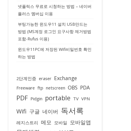
넷플릭스 무료로 시청하는 방법 – 네이버
플러스 멤버십 이용
부팅가능한 윈도우11 설치 USB만드는
방법 (MS계정 로그인 요구사항 제거방법
포함-Rufus 이용)
윈도우11PC에 저장된 Wifi비밀번호 확인
하는 방법
Exchange
2단계인증
eraser
OBS
PDA
Freeware
ftp
netscreen
PDF
portable
Pidgin
TV
VPN
독서록
Wifi
구글
네이버
메모
모바일앱
레지스트리
모바일