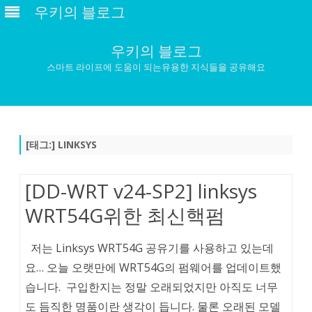
우키의 블로그
우키의 블로그
스마트 라이프에 도움이 되는유용한 지식들을 공유해요
Skip
to
content
[태그:]
LINKSYS
[DD-WRT v24-SP2] linksys
WRT54G위한 최신핵펌
저는 Linksys WRT54G 공유기를 사용하고 있는데
요… 오늘 오랫만에 WRT54G의 펌웨어를 업데이트했
습니다. 구입한지는 정말 오래되었지만 아직도 너무
도 듬직한 명품이란 생각이 듭니다. 물론 오래된 모델