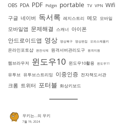
PDF
portable
Wifi
OBS
PDA
Pidgin
TV
VPN
독서록
구글
네이버
메모
레지스트리
모바일
문제해결
모바일앱
아이폰
스캐너
영상
안드로이드앱
영상복구
영상편집
오피스제품키
온라인포토샵
원격서버관리도구
완전삭제
원격지원
윈도우10
웹브라우저
윈도우10활용
윈도우11
이중인증
유투브
유투브스트리밍
전자책도서관
포터블
크롬
트위터
화상키보드
우키는…
의
우키
7월 19, 2024