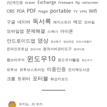
Exchange
2단계인증
eraser
Freeware
ftp
netscreen
PDF
portable
Wifi
OBS
PDA
Pidgin
TV
VPN
독서록
구글
네이버
메모
레지스트리
모바일
문제해결
모바일앱
아이폰
스캐너
영상
안드로이드앱
영상복구
영상편집
오피스제품키
온라인포토샵
원격서버관리도구
완전삭제
원격지원
윈도우10
웹브라우저
윈도우10활용
윈도우11
이중인증
유투브
유투브스트리밍
전자책도서관
포터블
크롬
트위터
화상키보드
우키는…
의
우키