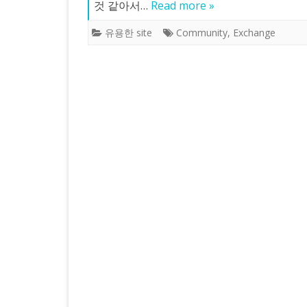
것 같아서…
Read more »
유용한 site
Community
,
Exchange