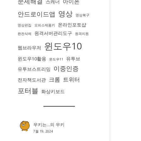
문제해결
아이폰
스캐너
영상
안드로이드앱
영상복구
온라인포토샵
영상편집
오피스제품키
원격서버관리도구
완전삭제
원격지원
윈도우10
웹브라우저
윈도우10활용
유투브
윈도우11
이중인증
유투브스트리밍
크롬
트위터
전자책도서관
포터블
화상키보드
우키는…
의
우키
7월 19, 2024