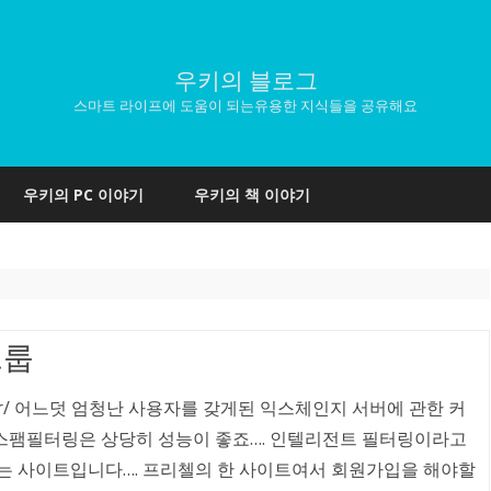
우키의 블로그
스마트 라이프에 도움이 되는유용한 지식들을 공유해요
Skip
to
우키의 PC 이야기
우키의 책 이야기
content
그룹
ngeserver/ 어느덧 엄청난 사용자를 갖게된 익스체인지 서버에 관한 커
스팸필터링은 상당히 성능이 좋죠…. 인텔리전트 필터링이라고
수있는 사이트입니다…. 프리첼의 한 사이트여서 회원가입을 해야할