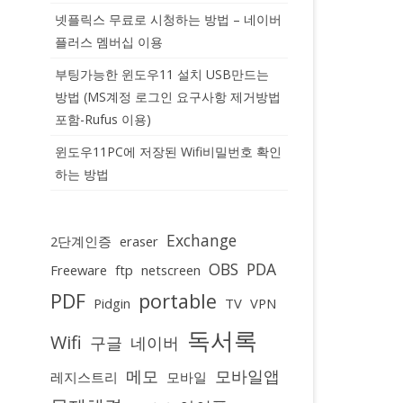
넷플릭스 무료로 시청하는 방법 – 네이버
플러스 멤버십 이용
부팅가능한 윈도우11 설치 USB만드는
방법 (MS계정 로그인 요구사항 제거방법
포함-Rufus 이용)
윈도우11PC에 저장된 Wifi비밀번호 확인
하는 방법
Exchange
2단계인증
eraser
OBS
PDA
Freeware
ftp
netscreen
PDF
portable
Pidgin
TV
VPN
독서록
Wifi
구글
네이버
메모
모바일앱
레지스트리
모바일