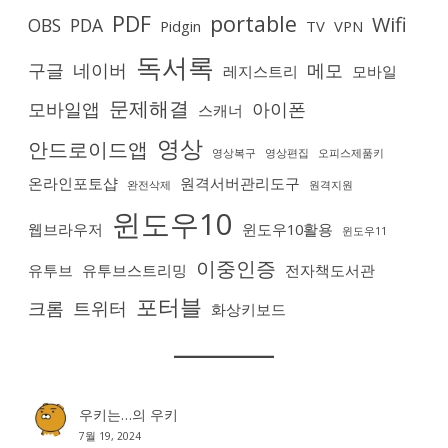
PDF
portable
Wifi
OBS
PDA
Pidgin
TV
VPN
독서록
구글
네이버
메모
레지스트리
모바일
문제해결
모바일앱
아이폰
스캐너
영상
안드로이드앱
영상복구
영상편집
오피스제품키
온라인포토샵
원격서버관리도구
완전삭제
원격지원
윈도우10
웹브라우저
윈도우10활용
윈도우11
이중인증
유투브
유투브스트리밍
전자책도서관
포터블
크롬
트위터
화상키보드
우키는…
의
우키
7월 19, 2024