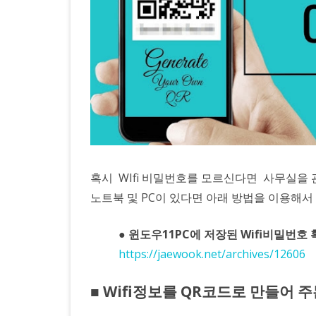
게
하
는
방
법
–
Wifi
혹시 WIfi 비밀번호를 모르신다면 사무실을 
노트북 및 PC이 있다면 아래 방법을 이용해
QR
코
● 윈도우11PC에 저장된 Wifi비밀번호
드
https://jaewook.net/archives/12606
생
■ Wifi정보를 QR코드로 만들어 
성