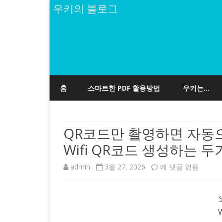
우키의 블로그
홈
스마트한 PDF 활용방법
우키는…
QR코드만 촬영하면 자동으로
Wifi QR코드 생성하는 
QR
admin
3월 27, 2026
에 댓글 없음
코
드
만