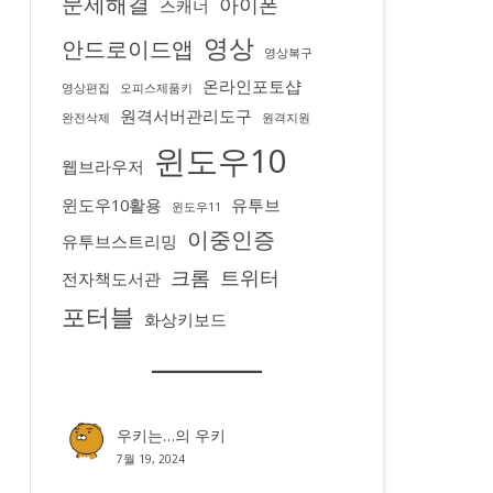
문제해결
아이폰
스캐너
영상
안드로이드앱
영상복구
온라인포토샵
영상편집
오피스제품키
원격서버관리도구
완전삭제
원격지원
윈도우10
웹브라우저
윈도우10활용
유투브
윈도우11
이중인증
유투브스트리밍
크롬
트위터
전자책도서관
포터블
화상키보드
우키는…
의
우키
7월 19, 2024