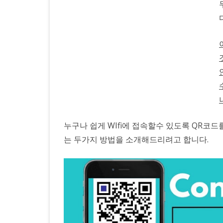
촬
영
하
면
자
동
으
누구나 쉽게 WIfi에 접속할수 있도록 QR코드
로
는 두가지 방법을 소개해드리려고 합니다.
Wifi
에
연
결
하