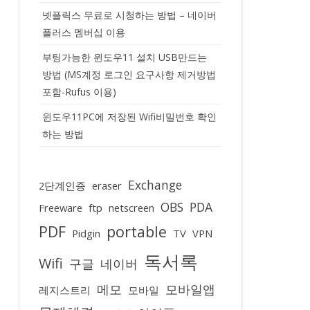
넷플릭스 무료로 시청하는 방법 – 네이버
플러스 멤버십 이용
부팅가능한 윈도우11 설치 USB만드는
방법 (MS계정 로그인 요구사항 제거방법
포함-Rufus 이용)
윈도우11PC에 저장된 Wifi비밀번호 확인
하는 방법
Exchange
2단계인증
eraser
OBS
PDA
Freeware
ftp
netscreen
PDF
portable
Pidgin
TV
VPN
독서록
Wifi
구글
네이버
메모
모바일앱
레지스트리
모바일