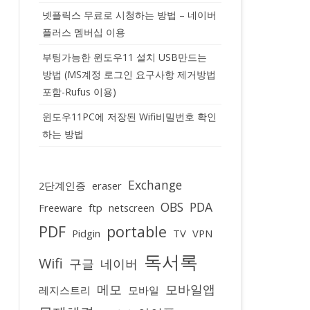
넷플릭스 무료로 시청하는 방법 – 네이버
플러스 멤버십 이용
부팅가능한 윈도우11 설치 USB만드는
방법 (MS계정 로그인 요구사항 제거방법
포함-Rufus 이용)
윈도우11PC에 저장된 Wifi비밀번호 확인
하는 방법
Exchange
2단계인증
eraser
OBS
PDA
Freeware
ftp
netscreen
PDF
portable
Pidgin
TV
VPN
독서록
Wifi
구글
네이버
메모
모바일앱
레지스트리
모바일