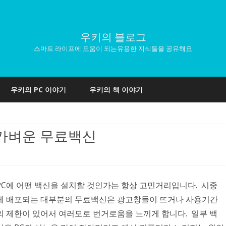
우키의 블로그
스마트 라이프에 도움이 되는유용한 지식들을 공유해요
Skip
to
우키의 PC 이야기
우키의 책 이야기
content
 가벼운 무료백신
PC에 어떤 백신을 설치할 것인가는 항상 고민거리입니다. 시중
에 배포되는 대부분의 무료백신은 광고창들이 뜨거나 사용기간
의 제한이 있어서 여러모로 번거로움을 느끼게 합니다. 일부 백