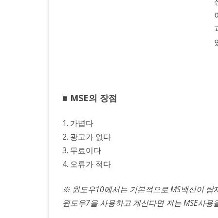
공
하
는
가
벼
■ MSE의 장점
운
무
1. 가볍다
료
2. 광고가 없다
3. 무료이다
백
4. 오류가 적다
신
※ 윈도우10에서는 기본적으로 MS백신이 탑
윈도우7을 사용하고 계신다면 저는 MSE사용