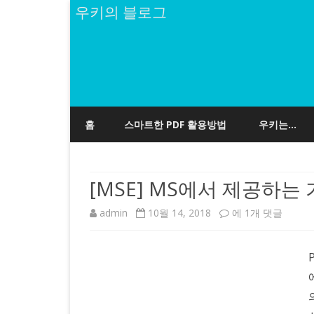
우키의 블로그
홈
스마트한 PDF 활용방법
우키는…
[MSE] MS에서 제공하는
[MSE]
admin
10월 14, 2018
에 1개 댓글
MS
에
서
제