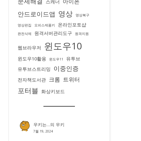
문제해결
아이폰
스캐너
영상
안드로이드앱
영상복구
온라인포토샵
영상편집
오피스제품키
원격서버관리도구
완전삭제
원격지원
윈도우10
웹브라우저
윈도우10활용
유투브
윈도우11
이중인증
유투브스트리밍
크롬
트위터
전자책도서관
포터블
화상키보드
우키는…
의
우키
7월 19, 2024