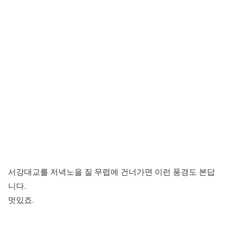
서강대교를 저녁노을 질 무렵에 건너가면 이런 풍경도 본답
니다.
멋있죠.