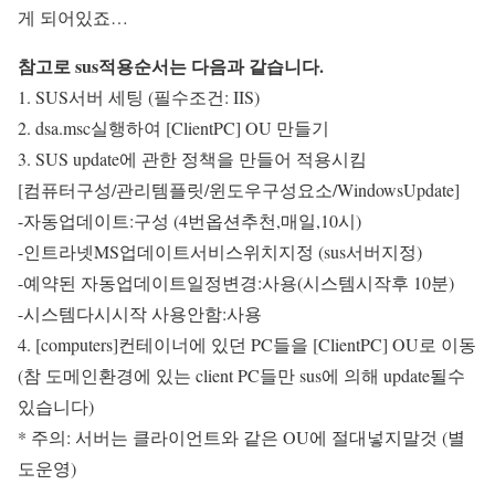
게 되어있죠…
참고로 sus적용순서는 다음과 같습니다.
1. SUS서버 세팅 (필수조건: IIS)
2. dsa.msc실행하여 [ClientPC] OU 만들기
3. SUS update에 관한 정책을 만들어 적용시킴
[컴퓨터구성/관리템플릿/윈도우구성요소/WindowsUpdate]
-자동업데이트:구성 (4번옵션추천,매일,10시)
-인트라넷MS업데이트서비스위치지정 (sus서버지정)
-예약된 자동업데이트일정변경:사용(시스템시작후 10분)
-시스템다시시작 사용안함:사용
4. [computers]컨테이너에 있던 PC들을 [ClientPC] OU로 이동
(참 도메인환경에 있는 client PC들만 sus에 의해 update될수
있습니다)
* 주의: 서버는 클라이언트와 같은 OU에 절대넣지말것 (별
도운영)