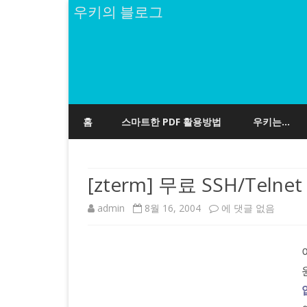
우키의 블로그
홈
스마트한 PDF 활용방법
우키는…
[zterm] 무료 SSH/Telnet 
[zterm]
admin
8월 16, 2004
에 댓글 없음
무
료
SSH/Telnet
Client