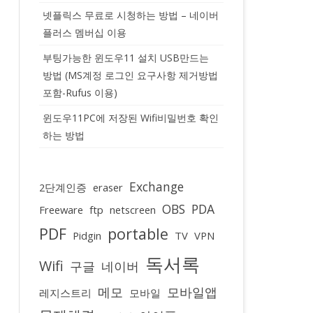
넷플릭스 무료로 시청하는 방법 – 네이버
플러스 멤버십 이용
부팅가능한 윈도우11 설치 USB만드는
방법 (MS계정 로그인 요구사항 제거방법
포함-Rufus 이용)
윈도우11PC에 저장된 Wifi비밀번호 확인
하는 방법
Exchange
2단계인증
eraser
OBS
PDA
Freeware
ftp
netscreen
PDF
portable
Pidgin
TV
VPN
독서록
Wifi
구글
네이버
메모
모바일앱
레지스트리
모바일