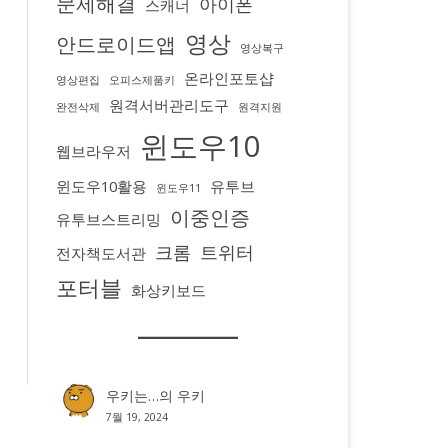
문제해결
아이폰
스캐너
영상
안드로이드앱
영상복구
온라인포토샵
영상편집
오피스제품키
원격서버관리도구
완전삭제
원격지원
윈도우10
웹브라우저
윈도우10활용
유투브
윈도우11
이중인증
유투브스트리밍
크롬
트위터
전자책도서관
포터블
화상키보드
우키는…
의
우키
7월 19, 2024