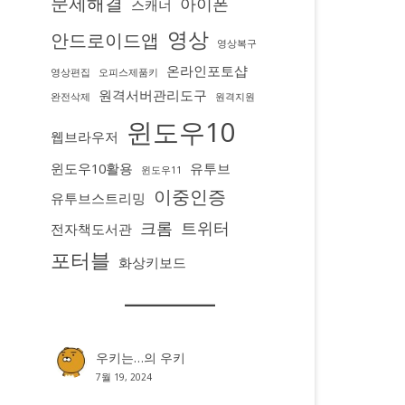
문제해결
아이폰
스캐너
영상
안드로이드앱
영상복구
온라인포토샵
영상편집
오피스제품키
원격서버관리도구
완전삭제
원격지원
윈도우10
웹브라우저
윈도우10활용
유투브
윈도우11
이중인증
유투브스트리밍
크롬
트위터
전자책도서관
포터블
화상키보드
우키는…
의
우키
7월 19, 2024