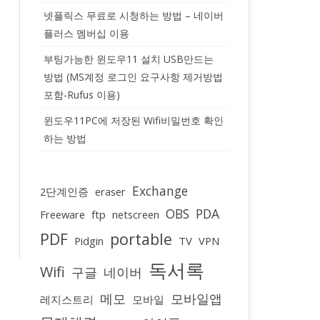
넷플릭스 무료로 시청하는 방법 – 네이버
플러스 멤버십 이용
부팅가능한 윈도우11 설치 USB만드는
방법 (MS계정 로그인 요구사항 제거방법
포함-Rufus 이용)
윈도우11PC에 저장된 Wifi비밀번호 확인
하는 방법
Exchange
2단계인증
eraser
OBS
PDA
Freeware
ftp
netscreen
PDF
portable
Pidgin
TV
VPN
독서록
Wifi
구글
네이버
메모
모바일앱
레지스트리
모바일