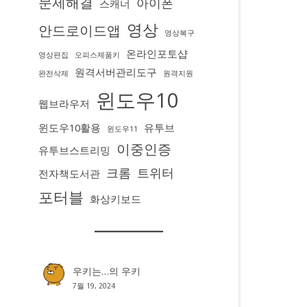
문제해결
아이폰
스캐너
영상
안드로이드앱
영상복구
온라인포토샵
영상편집
오피스제품키
원격서버관리도구
완전삭제
원격지원
윈도우10
웹브라우저
윈도우10활용
유투브
윈도우11
이중인증
유투브스트리밍
크롬
트위터
전자책도서관
포터블
화상키보드
우키는…
의
우키
7월 19, 2024