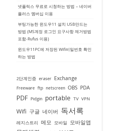
넷플릭스 무료로 시청하는 방법 – 네이버
플러스 멤버십 이용
부팅가능한 윈도우11 설치 USB만드는
방법 (MS계정 로그인 요구사항 제거방법
포함-Rufus 이용)
윈도우11PC에 저장된 Wifi비밀번호 확인
하는 방법
Exchange
2단계인증
eraser
OBS
PDA
Freeware
ftp
netscreen
PDF
portable
Pidgin
TV
VPN
독서록
Wifi
구글
네이버
메모
모바일앱
레지스트리
모바일