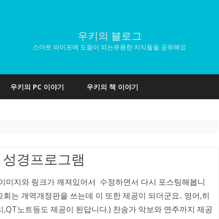
우키의 블로그
스마트 라이프에 도움이 되는유용한 지식들을 공유해요
Skip
to
우키의 PC 이야기
우키의 책 이야기
content
무료 성경프로그램
 이미지와 링크가 깨져있어서 수정하면서 다시 포스팅해봅니
교회는 개역개정판을 쓰는데 이 또한 제공이 되더군요.. 영어,히
,QT노트등도 제공이 된답니다.) 찬송가 악보와 연주까지 제공