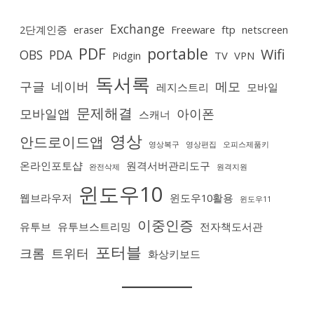
Exchange
2단계인증
eraser
Freeware
ftp
netscreen
PDF
portable
Wifi
OBS
PDA
Pidgin
TV
VPN
독서록
구글
네이버
메모
레지스트리
모바일
문제해결
모바일앱
아이폰
스캐너
영상
안드로이드앱
영상복구
영상편집
오피스제품키
온라인포토샵
원격서버관리도구
완전삭제
원격지원
윈도우10
웹브라우저
윈도우10활용
윈도우11
이중인증
유투브
유투브스트리밍
전자책도서관
포터블
크롬
트위터
화상키보드