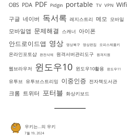
PDF
portable
Wifi
OBS
PDA
Pidgin
TV
VPN
독서록
구글
네이버
메모
레지스트리
모바일
문제해결
모바일앱
아이폰
스캐너
영상
안드로이드앱
영상복구
영상편집
오피스제품키
온라인포토샵
원격서버관리도구
완전삭제
원격지원
윈도우10
웹브라우저
윈도우10활용
윈도우11
이중인증
유투브
유투브스트리밍
전자책도서관
포터블
크롬
트위터
화상키보드
우키는…
의
우키
7월 19, 2024