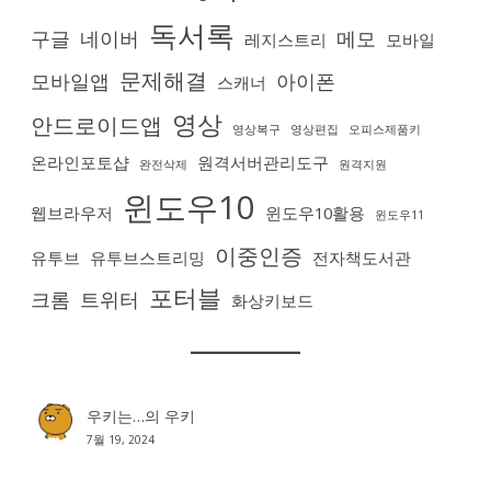
독서록
구글
네이버
메모
레지스트리
모바일
문제해결
모바일앱
아이폰
스캐너
영상
안드로이드앱
영상복구
영상편집
오피스제품키
온라인포토샵
원격서버관리도구
완전삭제
원격지원
윈도우10
웹브라우저
윈도우10활용
윈도우11
이중인증
유투브
유투브스트리밍
전자책도서관
포터블
크롬
트위터
화상키보드
우키는…
의
우키
7월 19, 2024