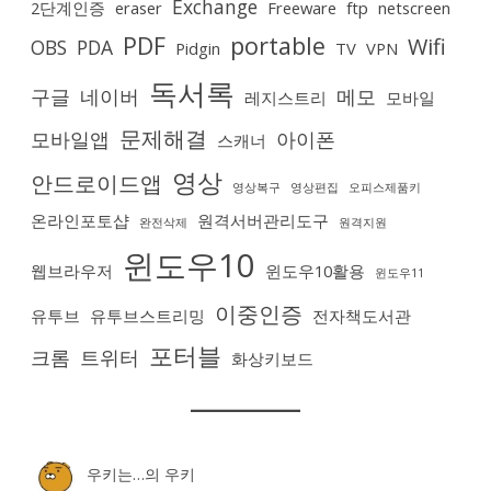
Exchange
2단계인증
eraser
Freeware
ftp
netscreen
PDF
portable
Wifi
OBS
PDA
Pidgin
TV
VPN
독서록
구글
네이버
메모
레지스트리
모바일
문제해결
모바일앱
아이폰
스캐너
영상
안드로이드앱
영상복구
영상편집
오피스제품키
온라인포토샵
원격서버관리도구
완전삭제
원격지원
윈도우10
웹브라우저
윈도우10활용
윈도우11
이중인증
유투브
유투브스트리밍
전자책도서관
포터블
크롬
트위터
화상키보드
우키는…
의
우키