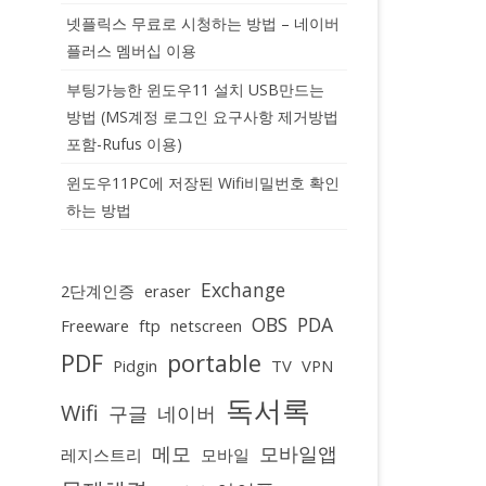
넷플릭스 무료로 시청하는 방법 – 네이버
플러스 멤버십 이용
부팅가능한 윈도우11 설치 USB만드는
방법 (MS계정 로그인 요구사항 제거방법
포함-Rufus 이용)
윈도우11PC에 저장된 Wifi비밀번호 확인
하는 방법
Exchange
2단계인증
eraser
OBS
PDA
Freeware
ftp
netscreen
PDF
portable
Pidgin
TV
VPN
독서록
Wifi
구글
네이버
메모
모바일앱
레지스트리
모바일