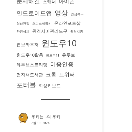
문제해결
아이폰
스캐너
영상
안드로이드앱
영상복구
온라인포토샵
영상편집
오피스제품키
원격서버관리도구
완전삭제
원격지원
윈도우10
웹브라우저
윈도우10활용
유투브
윈도우11
이중인증
유투브스트리밍
크롬
트위터
전자책도서관
포터블
화상키보드
우키는…
의
우키
7월 19, 2024