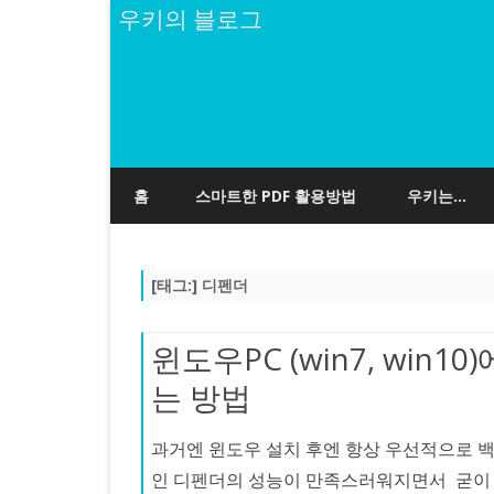
우키의 블로그
홈
스마트한 PDF 활용방법
우키는…
[태그:]
디펜더
윈도우PC (win7, win
는 방법
과거엔 윈도우 설치 후엔 항상 우선적으로 백
인 디펜더의 성능이 만족스러워지면서 굳이 