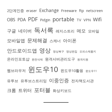
Exchange
2단계인증
eraser
Freeware
ftp
netscreen
PDF
portable
Wifi
OBS
PDA
Pidgin
TV
VPN
독서록
구글
네이버
메모
레지스트리
모바일
문제해결
모바일앱
아이폰
스캐너
영상
안드로이드앱
영상복구
영상편집
오피스제품키
온라인포토샵
원격서버관리도구
완전삭제
원격지원
윈도우10
웹브라우저
윈도우10활용
윈도우11
이중인증
유투브
유투브스트리밍
전자책도서관
포터블
크롬
트위터
화상키보드