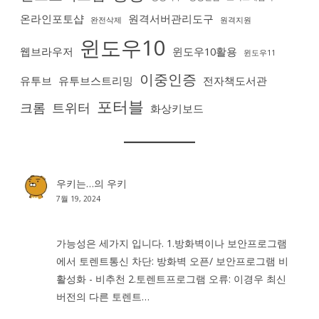
온라인포토샵
원격서버관리도구
완전삭제
원격지원
윈도우10
웹브라우저
윈도우10활용
윈도우11
이중인증
유투브
유투브스트리밍
전자책도서관
포터블
크롬
트위터
화상키보드
우키는…
의
우키
7월 19, 2024
가능성은 세가지 입니다. 1.방화벽이나 보안프로그램
에서 토렌트통신 차단: 방화벽 오픈/ 보안프로그램 비
활성화 - 비추천 2.토렌트프로그램 오류: 이경우 최신
버전의 다른 토렌트…