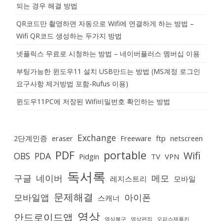
되는 경우 해결 방법
QR코드만 촬영하면 자동으로 Wifi에 연결하게 하는 방법 –
Wifi QR코드 생성하는 두가지 방법
넷플릭스 무료로 시청하는 방법 – 네이버플러스 멤버십 이용
부팅가능한 윈도우11 설치 USB만드는 방법 (MS계정 로그인
요구사항 제거방법 포함-Rufus 이용)
윈도우11PC에 저장된 Wifi비밀번호 확인하는 방법
Exchange
2단계인증
eraser
Freeware
ftp
netscreen
PDF
portable
Wifi
OBS
PDA
Pidgin
TV
VPN
독서록
구글
네이버
메모
레지스트리
모바일
문제해결
모바일앱
아이폰
스캐너
영상
안드로이드앱
영상복구
영상편집
오피스제품키