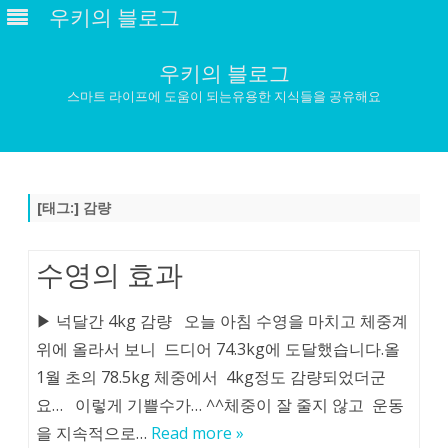
우키의 블로그
우키의 블로그
스마트 라이프에 도움이 되는유용한 지식들을 공유해요
Skip
to
content
[태그:]
감량
수영의 효과
▶ 넉달간 4kg 감량 오늘 아침 수영을 마치고 체중계
위에 올라서 보니 드디어 74.3kg에 도달했습니다.올
1월 초의 78.5kg 체중에서 4kg정도 감량되었더군
요… 이렇게 기쁠수가… ^^체중이 잘 줄지 않고 운동
을 지속적으로…
Read more »