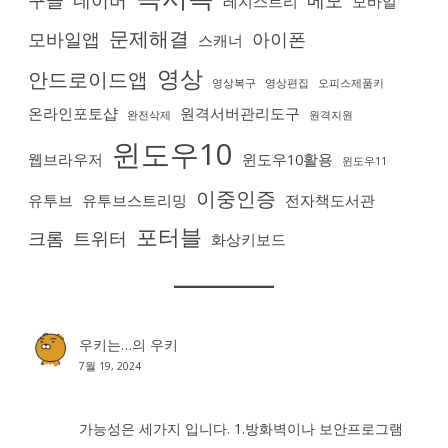
구글
네이버
메모
레지스트리
모바일
문제해결
모바일앱
아이폰
스캐너
영상
안드로이드앱
영상복구
영상편집
오피스제품키
온라인포토샵
원격서버관리도구
완전삭제
원격지원
윈도우10
웹브라우저
윈도우10활용
윈도우11
이중인증
유투브
유투브스트리밍
전자책도서관
포터블
크롬
트위터
화상키보드
우키는…
의
우키
7월 19, 2024
가능성은 세가지 입니다. 1.방화벽이나 보안프로그램