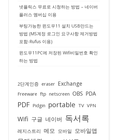
넷플릭스 무료로 시청하는 방법 – 네이버
플러스 멤버십 이용
부팅가능한 윈도우11 설치 USB만드는
방법 (MS계정 로그인 요구사항 제거방법
포함-Rufus 이용)
윈도우11PC에 저장된 Wifi비밀번호 확인
하는 방법
Exchange
2단계인증
eraser
OBS
PDA
Freeware
ftp
netscreen
PDF
portable
Pidgin
TV
VPN
독서록
Wifi
구글
네이버
메모
모바일앱
레지스트리
모바일