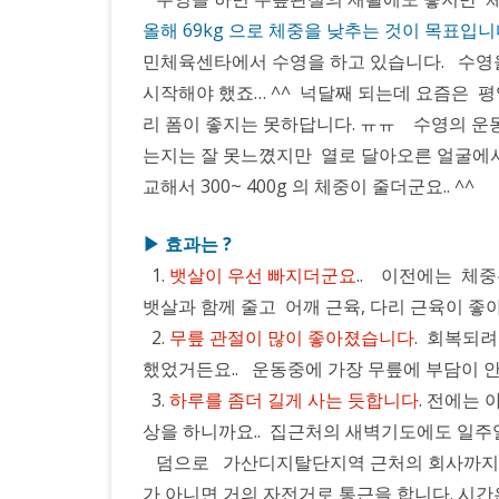
올해 69kg 으로 체중을 낮추는 것이 목표입
민체육센타에서 수영을 하고 있습니다. 수영
시작해야 했죠… ^^ 넉달째 되는데 요즘은 평
리 폼이 좋지는 못하답니다. ㅠㅠ 수영의 운동
는지는 잘 못느꼈지만 열로 달아오른 얼굴에서
교해서 300~ 400g 의 체중이 줄더군요.. ^^
▶ 효과는 ?
1.
뱃살이 우선 빠지더군요
.. 이전에는 체
뱃살과 함께 줄고 어깨 근육, 다리 근육이 
2.
무릎 관절이 많이 좋아졌습니다
. 회복되려
했었거든요.. 운동중에 가장 무릎에 부담이 
3.
하루를 좀더 길게 사는 듯합니다
. 전에는
상을 하니까요.. 집근처의 새벽기도에도 일주일
덤으로 가산디지탈단지역 근처의 회사까지 자
가 아니면 거의 자전거로 통근을 합니다. 시간