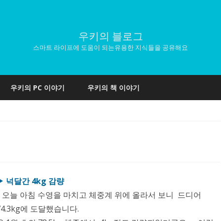
우키의 블로그
스마트 라이프에 도움이 되는유용한 지식들을 공유해요
Skip
to
우키의 PC 이야기
우키의 책 이야기
content
▶ 넉달간 4kg 감량
오늘 아침 수영을 마치고 체중계 위에 올라서 보니 드디어
74.3kg에 도달했습니다.