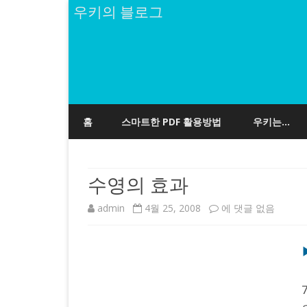
우키의 블로그
홈
스마트한 PDF 활용방법
우키는…
수영의 효과
수
admin
4월 25, 2008
에 댓글 없음
영
의
효
과