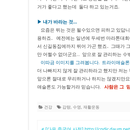
거가 좋다고 했는데 둘다 하고 있는거죠.
▶ 내가 바라는 것…
요즘은 뛰는 것은 될수있으면 피하고 있답니
용하죠.. 예전에는 일년에 두세번 마라톤대회
서 신길동집에까지 뛰어 가곤 했죠.. 그때가 
만 어쩔수 없더군요… 앞으로 잘 관리하는 수
이따금 이미지를 그려봅니다. 트라이애슬론 하
더 나빠지지 않게 잘 관리하라고 했지만 저는
앞으론 절대로 무리하거나 하지는 않겠지만요
애슬론도 가능할거라 믿습니다.
사람은 그 
건강
감량
,
수영
,
재활운동
글
[다음 중국어 사전] http://cndic.daum.net