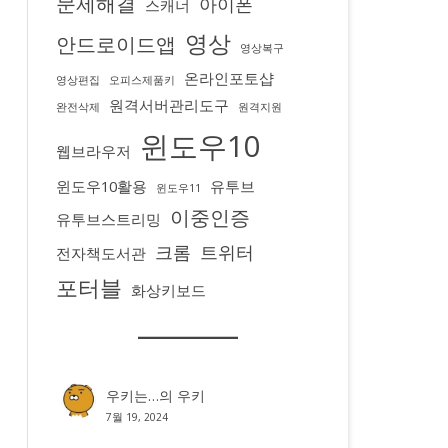
문제해결
아이폰
스캐너
영상
안드로이드앱
영상복구
온라인포토샵
영상편집
오피스제품키
원격서버관리도구
완전삭제
원격지원
윈도우10
웹브라우저
윈도우10활용
유투브
윈도우11
이중인증
유투브스트리밍
크롬
트위터
전자책도서관
포터블
화상키보드
우키는…
의
우키
7월 19, 2024