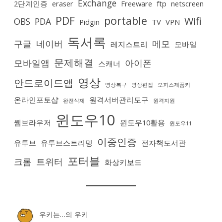
Exchange
2단계인증
eraser
Freeware
ftp
netscreen
PDF
portable
Wifi
OBS
PDA
Pidgin
TV
VPN
독서록
구글
네이버
메모
레지스트리
모바일
문제해결
모바일앱
아이폰
스캐너
영상
안드로이드앱
영상복구
영상편집
오피스제품키
온라인포토샵
원격서버관리도구
완전삭제
원격지원
윈도우10
웹브라우저
윈도우10활용
윈도우11
이중인증
유투브
유투브스트리밍
전자책도서관
포터블
크롬
트위터
화상키보드
우키는…
의
우키