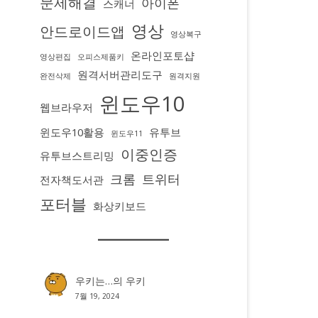
문제해결
아이폰
스캐너
영상
안드로이드앱
영상복구
온라인포토샵
영상편집
오피스제품키
원격서버관리도구
완전삭제
원격지원
윈도우10
웹브라우저
윈도우10활용
유투브
윈도우11
이중인증
유투브스트리밍
크롬
트위터
전자책도서관
포터블
화상키보드
우키는…
의
우키
7월 19, 2024