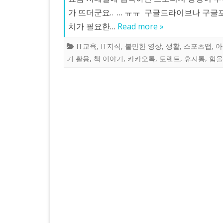
가 뜨더군요.. … ㅠㅠ 구글드라이브나 구글포
치가 필요한…
Read more »
IT교육
,
IT지식
,
볼만한 영상
,
생활
,
스포츠앱
,
아
기 활용
,
책 이야기
,
카카오톡
,
토렌트
,
휴지통
,
힘을