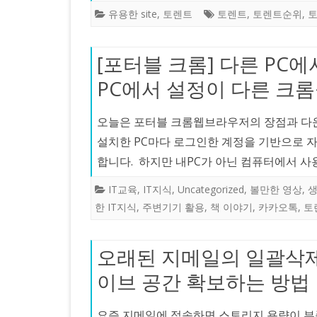
유용한 site
,
토렌트
토렌트
,
토렌트순위
,
[포터블 크롬] 다른 PC
PC에서 설정이 다른 크
오늘은 포터블 크롬웹브라우저의 장점과 다
설치한 PC마다 로그인한 계정을 기반으로 
합니다. 하지만 내PC가 아닌 컴퓨터에서 
IT교육
,
IT지식
,
Uncategorized
,
볼만한 영상
,
한 IT지식
,
주변기기 활용
,
책 이야기
,
카카오톡
,
토
오래된 지메일의 일괄삭제
이브 공간 확보하는 방법
요즘 지메일에 접속하면 스토리지 용량이 부