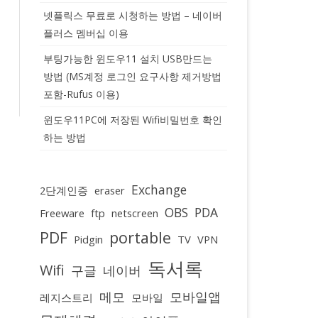
넷플릭스 무료로 시청하는 방법 – 네이버
플러스 멤버십 이용
부팅가능한 윈도우11 설치 USB만드는
방법 (MS계정 로그인 요구사항 제거방법
포함-Rufus 이용)
윈도우11PC에 저장된 Wifi비밀번호 확인
하는 방법
Exchange
2단계인증
eraser
OBS
PDA
Freeware
ftp
netscreen
PDF
portable
Pidgin
TV
VPN
독서록
Wifi
구글
네이버
메모
모바일앱
레지스트리
모바일