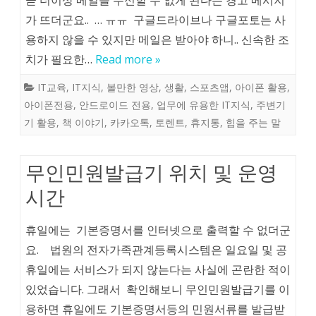
곧 더이상 메일을 수신할 수 없게 된다는 경고 메시지
가 뜨더군요.. … ㅠㅠ 구글드라이브나 구글포토는 사
용하지 않을 수 있지만 메일은 받아야 하니.. 신속한 조
치가 필요한…
Read more »
IT교육
,
IT지식
,
볼만한 영상
,
생활
,
스포츠앱
,
아이폰 활용
,
아이폰전용
,
안드로이드 전용
,
업무에 유용한 IT지식
,
주변기
기 활용
,
책 이야기
,
카카오톡
,
토렌트
,
휴지통
,
힘을 주는 말
무인민원발급기 위치 및 운영
시간
휴일에는 기본증명서를 인터넷으로 출력할 수 없더군
요. 법원의 전자가족관계등록시스템은 일요일 및 공
휴일에는 서비스가 되지 않는다는 사실에 곤란한 적이
있었습니다. 그래서 확인해보니 무인민원발급기를 이
용하면 휴일에도 기본증명서등의 민원서류를 발급받