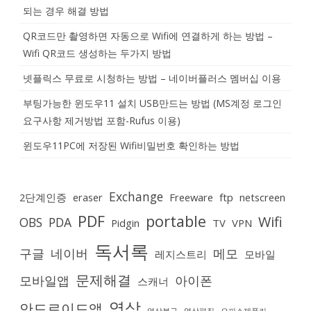
되는 경우 해결 방법
QR코드만 촬영하면 자동으로 Wifi에 연결하게 하는 방법 –
Wifi QR코드 생성하는 두가지 방법
넷플릭스 무료로 시청하는 방법 – 네이버플러스 멤버십 이용
부팅가능한 윈도우11 설치 USB만드는 방법 (MS계정 로그인
요구사항 제거방법 포함-Rufus 이용)
윈도우11PC에 저장된 Wifi비밀번호 확인하는 방법
Exchange
2단계인증
eraser
Freeware
ftp
netscreen
PDF
portable
Wifi
OBS
PDA
Pidgin
TV
VPN
독서록
구글
네이버
메모
레지스트리
모바일
문제해결
모바일앱
아이폰
스캐너
영상
안드로이드앱