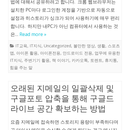
법에 대해서 공유하려고 합니다. 크롬 웹브라우저는
설치한 PC마다 로그인한 계정을 기반으로 자동으로
설정과 히스토리가 싱크가 되어 사용하기에 매우 편리
합니다. 하지만 내PC가 아닌 컴퓨터에서 사용하는 것
은…
Read more »
IT교육
,
IT지식
,
Uncategorized
,
볼만한 영상
,
생활
,
스포츠
앱
,
아이폰 활용
,
아이폰전용
,
안드로이드 전용
,
업무에 유용한
IT지식
,
주변기기 활용
,
책 이야기
,
카카오톡
,
토렌트
,
휴지통
,
힘을 주는 말
오래된 지메일의 일괄삭제 및
구글포토 압축을 통해 구글드
라이브 공간 확보하는 방법
요즘 지메일에 접속하면 스토리지 용량이 부족하다며