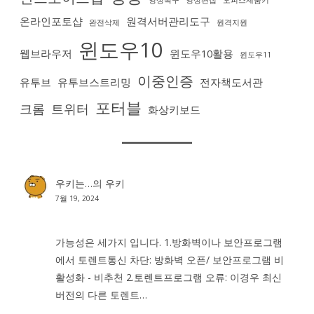
영상복구
영상편집
오피스제품키
온라인포토샵
원격서버관리도구
완전삭제
원격지원
윈도우10
웹브라우저
윈도우10활용
윈도우11
이중인증
유투브
유투브스트리밍
전자책도서관
포터블
크롬
트위터
화상키보드
우키는…
의
우키
7월 19, 2024
가능성은 세가지 입니다. 1.방화벽이나 보안프로그램
에서 토렌트통신 차단: 방화벽 오픈/ 보안프로그램 비
활성화 - 비추천 2.토렌트프로그램 오류: 이경우 최신
버전의 다른 토렌트…