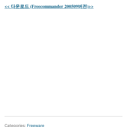
<< 다운로드 (Freecommander 200509버전)>>
Categories:
Freeware