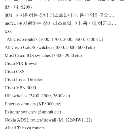
합니다.($299)
[#M_ ※ 지원하는 장비 리스트입니다. 음 다양하군요….
more.. | ※ 지원하는 장비 리스트입니다. 음 다양하군요….
less..
| All Cisco routers (1600, 1700, 2600, 3500, 7500 etc)
All Cisco CatOS switches (4000, 5000, 6000 etc)
Most Cisco IOS switches (3500, 2950 etc)
Cisco PIX firewall
Cisco CSS
Cisco Local Director
Cisco VPN 3000
HP switches (2400, 2500, 2600 etc)
Enterasys routers (XP8000 etc)
Extreme switches (Summit etc)
Nokia ADSL router/firewall (M1122/MW1122)
Allied Telesyn routers