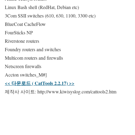
Linux Bash shell (RedHat, Debian etc)
3Com SSII switches (610, 630, 1100, 3300 etc)
BlueCoat CacheFlow
FourSticks NP
Riverstone routers
Foundry routers and switches
Multicom routers and firewalls
Netscreen firewalls
Accton switches_M#]
<< 다운로드 ( CatTools 2.2.17) >>
제작사 사이트: http://www.kiwisyslog.com/cattools2.htm