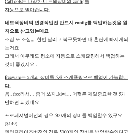
CatTools는 다양한 네트웍장비의 config를
자동으로 받아줍니다.
네트웍장비의 변경작업전 반드시 config를 백업하는것을 원
칙으로 삼고있는데요
조심 또 조심,,,, 한번 날리고 복구못하면 대 혼란에 빠지게되
는거죠…
그래서 아무래도 평소에 자동으로 스케쥴링해서 백업하는
것이 좋겠지요..
freeware는 5개의 장비를 5개 스케쥴링으로 백업이 가능합니
다.
음.. free라서… 좀더 쓰지..kiwi… 어쨋든 제일중요한 것 5개
만하면 되겠네요
프로페셔널버전의 경우 500개의 장비를 백업할수 있구요
($149)
엔터프라이즈버전의 경우 5000개의 장비를 백업할수있다고