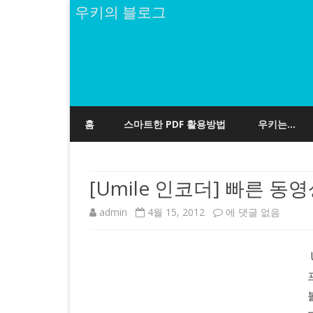
우키의 블로그
홈
스마트한 PDF 활용방법
우키는…
[Umile 인코더] 빠른 
[Umile
admin
4월 15, 2012
에 댓글 없음
인
코
더]
빠