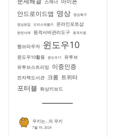
문제해결
아이폰
스캐너
영상
안드로이드앱
영상복구
온라인포토샵
영상편집
오피스제품키
원격서버관리도구
완전삭제
원격지원
윈도우10
웹브라우저
윈도우10활용
유투브
윈도우11
이중인증
유투브스트리밍
크롬
트위터
전자책도서관
포터블
화상키보드
우키는…
의
우키
7월 19, 2024