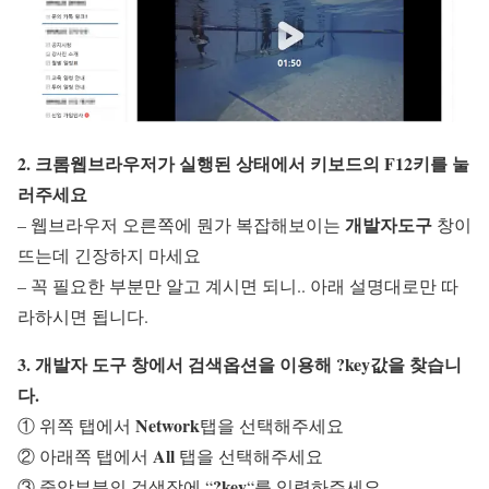
2. 크롬웹브라우저가 실행된 상태에서 키보드의
F12
키를 눌
러주세요
개발자도구
– 웹브라우저 오른쪽에 뭔가 복잡해보이는
창이
뜨는데 긴장하지 마세요
– 꼭 필요한 부분만 알고 계시면 되니.. 아래 설명대로만 따
라하시면 됩니다.
3. 개발자 도구 창에서 검색옵션을 이용해
?key
값을 찾습니
다.
Network
① 위쪽 탭에서
탭을 선택해주세요
All
② 아래쪽 탭에서
탭을 선택해주세요
?key
③ 중앙부분의 검색장에 “
“를 입력하주세요