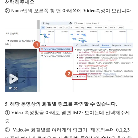
선택해주세요
Video
② Name탭의 오른쪽 창 맨 아래쪽에
속성이 보입니다.
5. 해당 동영상의 화질별 링크를 확인할 수 있습니다.
list
① Video 속성창을 아래로 열면
가 보이는데 선택해주세
요
0,1,2,3
② Video는 화질별로 여러개의 링크가 제공되는데