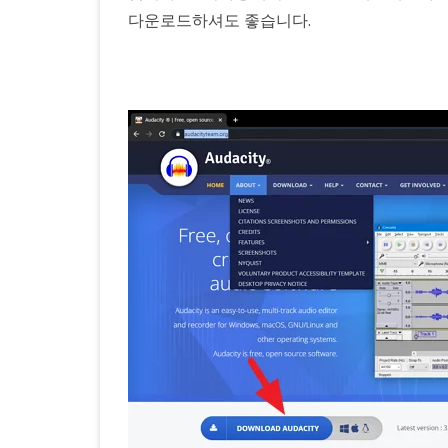
다운로드하셔도 좋습니다.
의
무
료
오
디
오
편
집
프
로
그
램