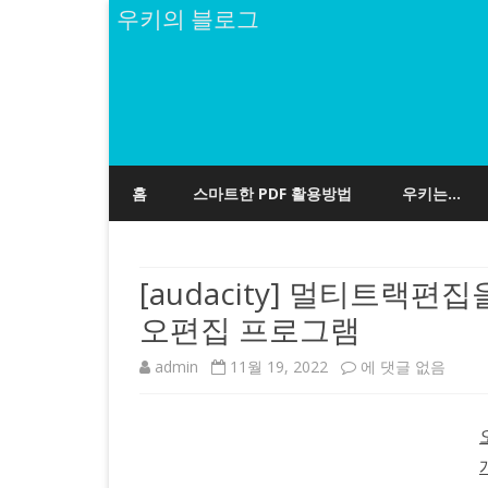
우키의 블로그
홈
스마트한 PDF 활용방법
우키는…
[audacity] 멀티트랙
오편집 프로그램
[audacity]
admin
11월 19, 2022
에 댓글 없음
멀
티
트