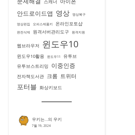
문제해결
아이폰
스캐너
영상
안드로이드앱
영상복구
온라인포토샵
영상편집
오피스제품키
원격서버관리도구
완전삭제
원격지원
윈도우10
웹브라우저
윈도우10활용
유투브
윈도우11
이중인증
유투브스트리밍
크롬
트위터
전자책도서관
포터블
화상키보드
우키는…
의
우키
7월 19, 2024