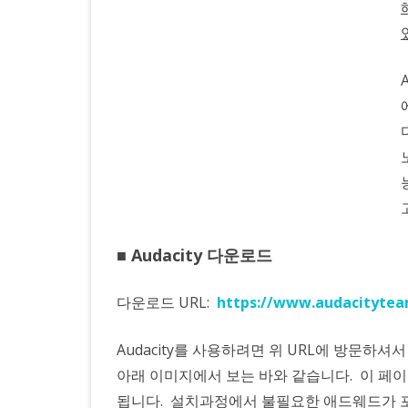
랙
편
집
을
지
원
하
는
■ Audacity 다운로드
강
다운로드 URL:
https://www.audacitytea
력
한
Audacity를 사용하려면 위 URL에 방문
아래 이미지에서 보는 바와 같습니다. 이 
기
됩니다. 설치과정에서 불필요한 애드웨드가 
능