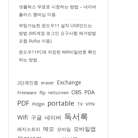
넷플릭스 무료로 시청하는 방법 – 네이버
플러스 멤버십 이용
부팅가능한 윈도우11 설치 USB만드는
방법 (MS계정 로그인 요구사항 제거방법
포함-Rufus 이용)
윈도우11PC에 저장된 Wifi비밀번호 확인
하는 방법
Exchange
2단계인증
eraser
OBS
PDA
Freeware
ftp
netscreen
PDF
portable
Pidgin
TV
VPN
독서록
Wifi
구글
네이버
메모
모바일앱
레지스트리
모바일