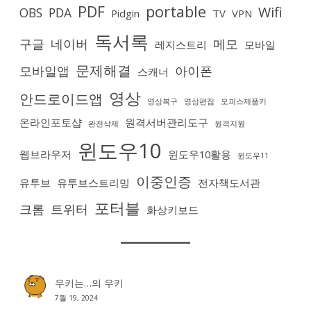
PDF
portable
Wifi
OBS
PDA
Pidgin
TV
VPN
독서록
구글
네이버
메모
레지스트리
모바일
문제해결
모바일앱
아이폰
스캐너
영상
안드로이드앱
영상복구
영상편집
오피스제품키
온라인포토샵
원격서버관리도구
완전삭제
원격지원
윈도우10
웹브라우저
윈도우10활용
윈도우11
이중인증
유투브
유투브스트리밍
전자책도서관
포터블
크롬
트위터
화상키보드
우키는…
의
우키
7월 19, 2024