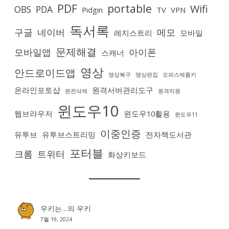
PDF
portable
Wifi
OBS
PDA
Pidgin
TV
VPN
독서록
구글
네이버
메모
레지스트리
모바일
문제해결
모바일앱
아이폰
스캐너
영상
안드로이드앱
영상복구
영상편집
오피스제품키
온라인포토샵
원격서버관리도구
완전삭제
원격지원
윈도우10
웹브라우저
윈도우10활용
윈도우11
이중인증
유투브
유투브스트리밍
전자책도서관
포터블
크롬
트위터
화상키보드
우키는…
의
우키
7월 19, 2024