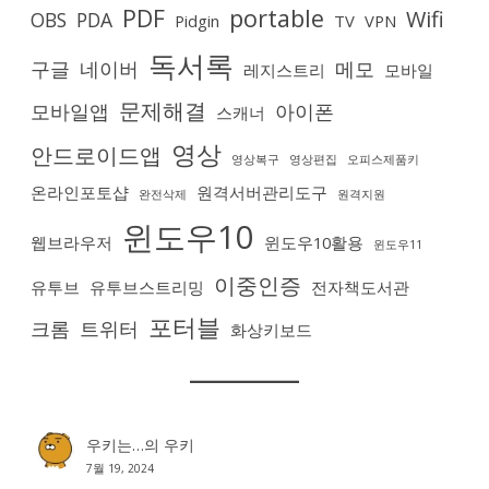
PDF
portable
Wifi
OBS
PDA
Pidgin
TV
VPN
독서록
구글
네이버
메모
레지스트리
모바일
문제해결
모바일앱
아이폰
스캐너
영상
안드로이드앱
영상복구
영상편집
오피스제품키
온라인포토샵
원격서버관리도구
완전삭제
원격지원
윈도우10
웹브라우저
윈도우10활용
윈도우11
이중인증
유투브
유투브스트리밍
전자책도서관
포터블
크롬
트위터
화상키보드
우키는…
의
우키
7월 19, 2024