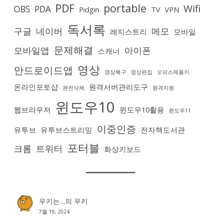
PDF
portable
Wifi
OBS
PDA
Pidgin
TV
VPN
독서록
구글
네이버
메모
레지스트리
모바일
문제해결
모바일앱
아이폰
스캐너
영상
안드로이드앱
영상복구
영상편집
오피스제품키
온라인포토샵
원격서버관리도구
완전삭제
원격지원
윈도우10
웹브라우저
윈도우10활용
윈도우11
이중인증
유투브
유투브스트리밍
전자책도서관
포터블
크롬
트위터
화상키보드
우키는…
의
우키
7월 19, 2024