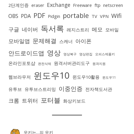
Exchange
2단계인증
eraser
Freeware
ftp
netscreen
PDF
portable
Wifi
OBS
PDA
Pidgin
TV
VPN
독서록
구글
네이버
메모
레지스트리
모바일
문제해결
모바일앱
아이폰
스캐너
영상
안드로이드앱
영상복구
영상편집
오피스제품키
온라인포토샵
원격서버관리도구
완전삭제
원격지원
윈도우10
웹브라우저
윈도우10활용
윈도우11
이중인증
유투브
유투브스트리밍
전자책도서관
포터블
크롬
트위터
화상키보드
우키는…
의
우키