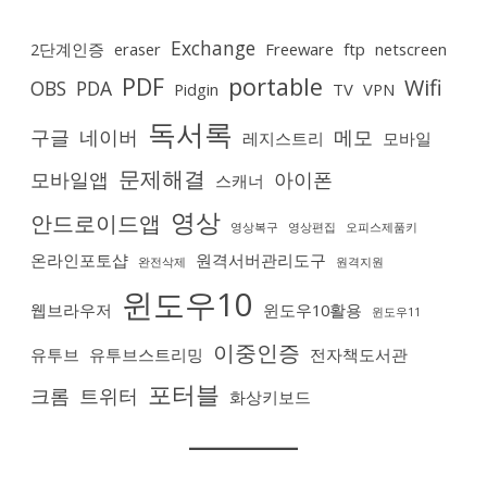
Exchange
2단계인증
eraser
Freeware
ftp
netscreen
PDF
portable
Wifi
OBS
PDA
Pidgin
TV
VPN
독서록
구글
네이버
메모
레지스트리
모바일
문제해결
모바일앱
아이폰
스캐너
영상
안드로이드앱
영상복구
영상편집
오피스제품키
온라인포토샵
원격서버관리도구
완전삭제
원격지원
윈도우10
웹브라우저
윈도우10활용
윈도우11
이중인증
유투브
유투브스트리밍
전자책도서관
포터블
크롬
트위터
화상키보드