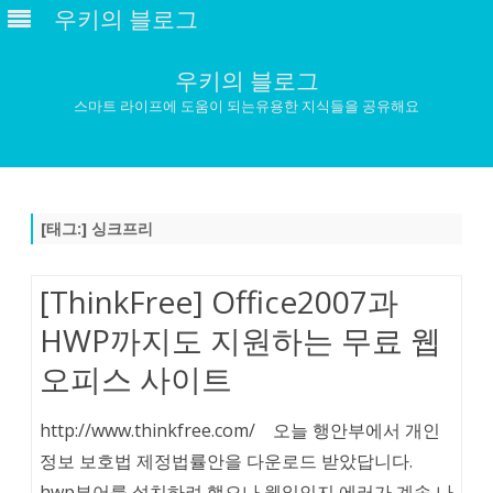
우키의 블로그
우키의 블로그
스마트 라이프에 도움이 되는유용한 지식들을 공유해요
Skip
to
content
[태그:]
싱크프리
[ThinkFree] Office2007과
HWP까지도 지원하는 무료 웹
오피스 사이트
http://www.thinkfree.com/ 오늘 행안부에서 개인
정보 보호법 제정법률안을 다운로드 받았답니다.
hwp뷰어를 설치하려 했으나 웬일인지 에러가 계속 나