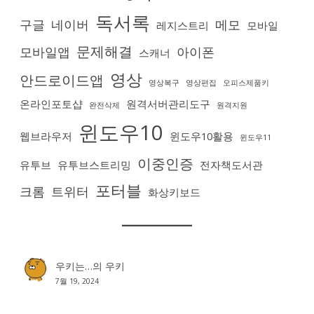
독서록
구글
네이버
메모
레지스트리
모바일
문제해결
모바일앱
아이폰
스캐너
영상
안드로이드앱
영상복구
영상편집
오피스제품키
온라인포토샵
원격서버관리도구
완전삭제
원격지원
윈도우10
웹브라우저
윈도우10활용
윈도우11
이중인증
유투브
유투브스트리밍
전자책도서관
포터블
크롬
트위터
화상키보드
우키는…
의
우키
7월 19, 2024