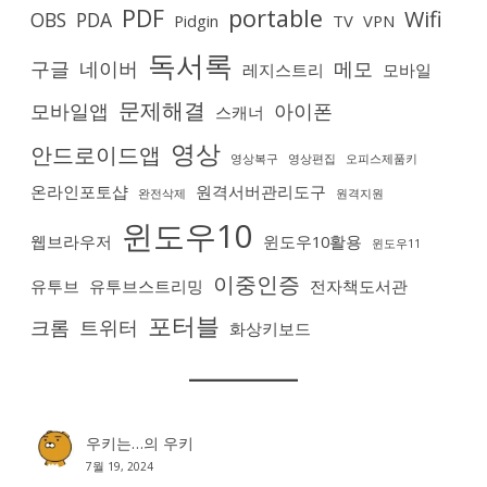
PDF
portable
Wifi
OBS
PDA
Pidgin
TV
VPN
독서록
구글
네이버
메모
레지스트리
모바일
문제해결
모바일앱
아이폰
스캐너
영상
안드로이드앱
영상복구
영상편집
오피스제품키
온라인포토샵
원격서버관리도구
완전삭제
원격지원
윈도우10
웹브라우저
윈도우10활용
윈도우11
이중인증
유투브
유투브스트리밍
전자책도서관
포터블
크롬
트위터
화상키보드
우키는…
의
우키
7월 19, 2024