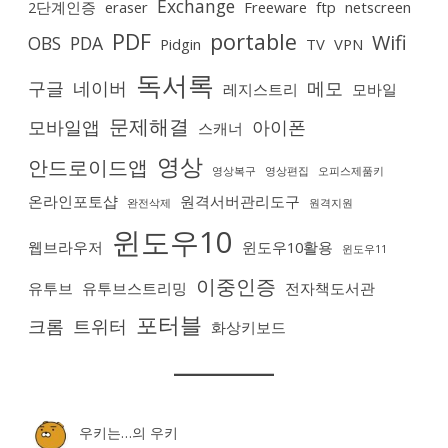
Exchange
2단계인증
eraser
Freeware
ftp
netscreen
PDF
portable
Wifi
OBS
PDA
Pidgin
TV
VPN
독서록
구글
네이버
메모
레지스트리
모바일
문제해결
모바일앱
아이폰
스캐너
영상
안드로이드앱
영상복구
영상편집
오피스제품키
온라인포토샵
원격서버관리도구
완전삭제
원격지원
윈도우10
웹브라우저
윈도우10활용
윈도우11
이중인증
유투브
유투브스트리밍
전자책도서관
포터블
크롬
트위터
화상키보드
우키는…
의
우키