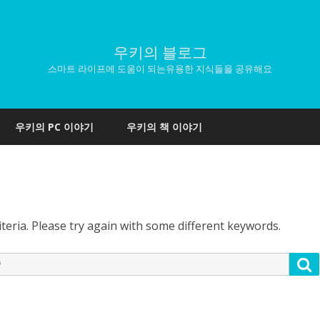
우키의 블로그
스마트 라이프에 도움이 되는유용한 지식들을 공유해요
Skip
to
우키의 PC 이야기
우키의 책 이야기
content
teria. Please try again with some different keywords.
S