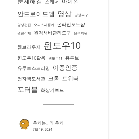
문제해결
아이폰
스캐너
영상
안드로이드앱
영상복구
온라인포토샵
영상편집
오피스제품키
원격서버관리도구
완전삭제
원격지원
윈도우10
웹브라우저
윈도우10활용
유투브
윈도우11
이중인증
유투브스트리밍
크롬
트위터
전자책도서관
포터블
화상키보드
우키는…
의
우키
7월 19, 2024