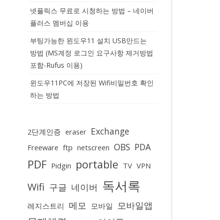
넷플릭스 무료로 시청하는 방법 – 네이버
플러스 멤버십 이용
부팅가능한 윈도우11 설치 USB만드는
방법 (MS계정 로그인 요구사항 제거방법
포함-Rufus 이용)
윈도우11PC에 저장된 Wifi비밀번호 확인
하는 방법
Exchange
2단계인증
eraser
OBS
PDA
Freeware
ftp
netscreen
PDF
portable
Pidgin
TV
VPN
독서록
Wifi
구글
네이버
메모
모바일앱
레지스트리
모바일