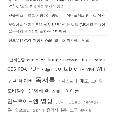
Wifi QR코드 생성하는 두가지 방법
넷플릭스 무료로 시청하는 방법 – 네이버플러스 멤버십 이용
부팅가능한 윈도우11 설치 USB만드는 방법 (MS계정 로그인
요구사항 제거방법 포함-Rufus 이용)
윈도우11PC에 저장된 Wifi비밀번호 확인하는 방법
Exchange
2단계인증
eraser
Freeware
ftp
netscreen
PDF
portable
Wifi
OBS
PDA
Pidgin
TV
VPN
독서록
구글
네이버
메모
레지스트리
모바일
문제해결
모바일앱
아이폰
스캐너
영상
안드로이드앱
영상복구
영상편집
오피스제품키
온라인포토샵
원격서버관리도구
완전삭제
원격지원