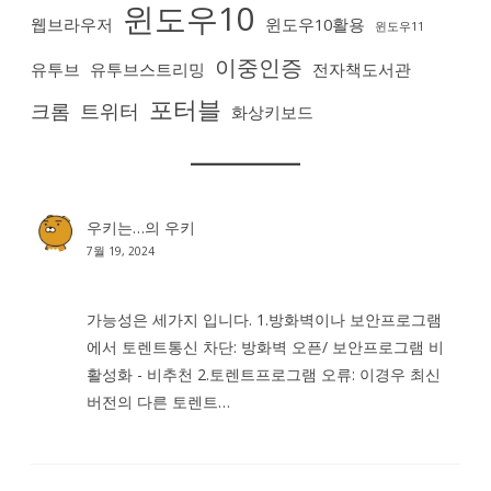
윈도우10
웹브라우저
윈도우10활용
윈도우11
이중인증
유투브
유투브스트리밍
전자책도서관
포터블
크롬
트위터
화상키보드
우키는…
의
우키
7월 19, 2024
가능성은 세가지 입니다. 1.방화벽이나 보안프로그램
에서 토렌트통신 차단: 방화벽 오픈/ 보안프로그램 비
활성화 - 비추천 2.토렌트프로그램 오류: 이경우 최신
버전의 다른 토렌트…