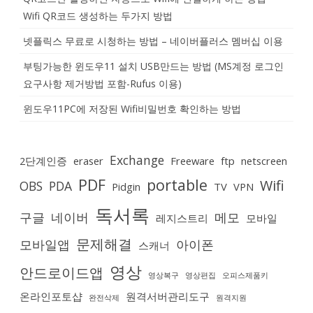
Wifi QR코드 생성하는 두가지 방법
넷플릭스 무료로 시청하는 방법 – 네이버플러스 멤버십 이용
부팅가능한 윈도우11 설치 USB만드는 방법 (MS계정 로그인
요구사항 제거방법 포함-Rufus 이용)
윈도우11PC에 저장된 Wifi비밀번호 확인하는 방법
Exchange
2단계인증
eraser
Freeware
ftp
netscreen
PDF
portable
Wifi
OBS
PDA
Pidgin
TV
VPN
독서록
구글
네이버
메모
레지스트리
모바일
문제해결
모바일앱
아이폰
스캐너
영상
안드로이드앱
영상복구
영상편집
오피스제품키
온라인포토샵
원격서버관리도구
완전삭제
원격지원