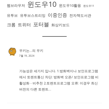
윈도우10
웹브라우저
윈도우10활용
윈도우11
이중인증
유투브
유투브스트리밍
전자책도서관
포터블
크롬
트위터
화상키보드
우키는…
의
우키
7월 19, 2024
가능성은 세가지 입니다. 1.방화벽이나 보안프로그램
에서 토렌트통신 차단: 방화벽 오픈/ 보안프로그램 비
활성화 - 비추천 2.토렌트프로그램 오류: 이경우 최신
버전의 다른 토렌트…