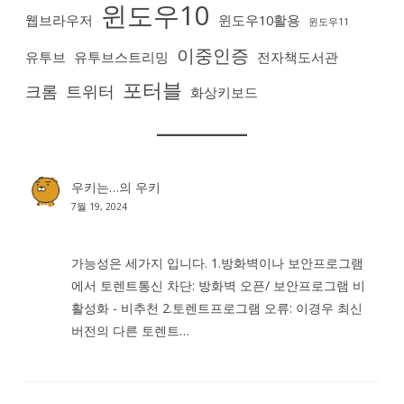
윈도우10
웹브라우저
윈도우10활용
윈도우11
이중인증
유투브
유투브스트리밍
전자책도서관
포터블
크롬
트위터
화상키보드
우키는…
의
우키
7월 19, 2024
가능성은 세가지 입니다. 1.방화벽이나 보안프로그램
에서 토렌트통신 차단: 방화벽 오픈/ 보안프로그램 비
활성화 - 비추천 2.토렌트프로그램 오류: 이경우 최신
버전의 다른 토렌트…