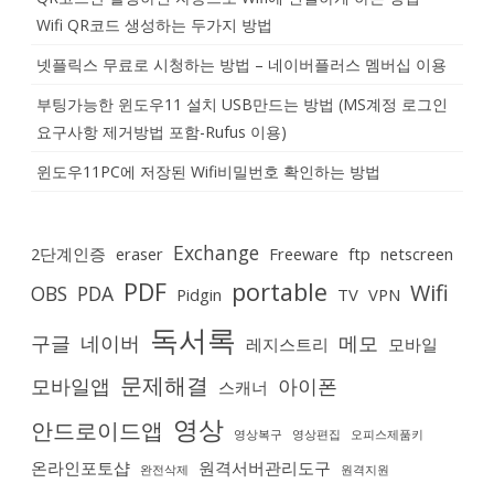
Wifi QR코드 생성하는 두가지 방법
넷플릭스 무료로 시청하는 방법 – 네이버플러스 멤버십 이용
부팅가능한 윈도우11 설치 USB만드는 방법 (MS계정 로그인
요구사항 제거방법 포함-Rufus 이용)
윈도우11PC에 저장된 Wifi비밀번호 확인하는 방법
Exchange
2단계인증
eraser
Freeware
ftp
netscreen
PDF
portable
Wifi
OBS
PDA
Pidgin
TV
VPN
독서록
구글
네이버
메모
레지스트리
모바일
문제해결
모바일앱
아이폰
스캐너
영상
안드로이드앱
영상복구
영상편집
오피스제품키
온라인포토샵
원격서버관리도구
완전삭제
원격지원