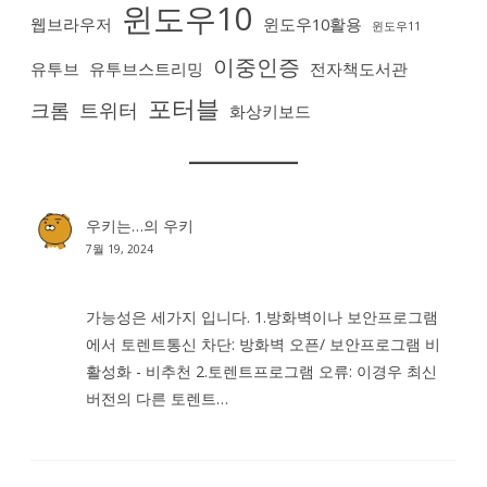
윈도우10
웹브라우저
윈도우10활용
윈도우11
이중인증
유투브
유투브스트리밍
전자책도서관
포터블
크롬
트위터
화상키보드
우키는…
의
우키
7월 19, 2024
가능성은 세가지 입니다. 1.방화벽이나 보안프로그램
에서 토렌트통신 차단: 방화벽 오픈/ 보안프로그램 비
활성화 - 비추천 2.토렌트프로그램 오류: 이경우 최신
버전의 다른 토렌트…