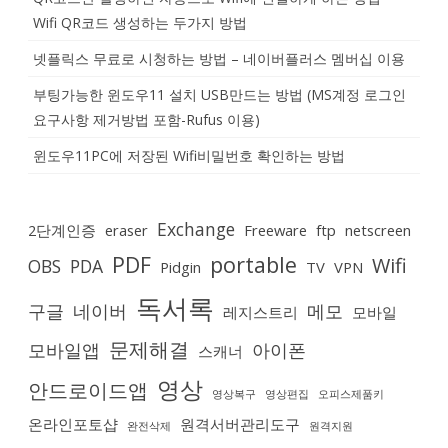
Wifi QR코드 생성하는 두가지 방법
넷플릭스 무료로 시청하는 방법 – 네이버플러스 멤버십 이용
부팅가능한 윈도우11 설치 USB만드는 방법 (MS계정 로그인
요구사항 제거방법 포함-Rufus 이용)
윈도우11PC에 저장된 Wifi비밀번호 확인하는 방법
Exchange
2단계인증
eraser
Freeware
ftp
netscreen
PDF
portable
Wifi
OBS
PDA
Pidgin
TV
VPN
독서록
구글
네이버
메모
레지스트리
모바일
문제해결
모바일앱
아이폰
스캐너
영상
안드로이드앱
영상복구
영상편집
오피스제품키
온라인포토샵
원격서버관리도구
완전삭제
원격지원