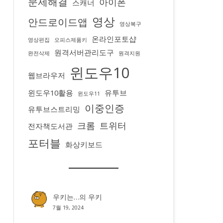
문제해결
아이폰
스캐너
영상
안드로이드앱
영상복구
온라인포토샵
영상편집
오피스제품키
원격서버관리도구
완전삭제
원격지원
윈도우10
웹브라우저
윈도우10활용
유투브
윈도우11
이중인증
유투브스트리밍
크롬
트위터
전자책도서관
포터블
화상키보드
우키는…
의
우키
7월 19, 2024