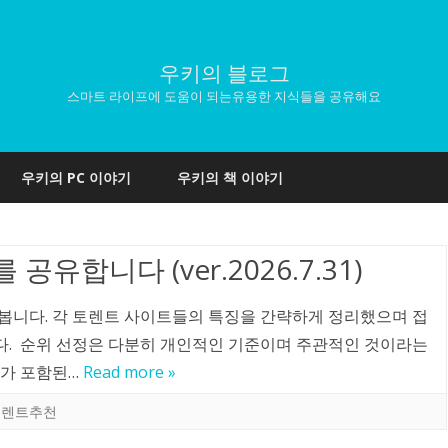
우키의 블로그
스마트 라이프에 도움이 되는유용한 지식들을 공유해요
Skip
to
우키의 PC 이야기
우키의 책 이야기
content
유합니다 (ver.2026.7.31)
봅니다. 각 토렌트 사이트들의 특징을 간략하게 정리했으며 접
. 순위 선정은 다분히 개인적인 기준이며 주관적인 것이라는
고가 포함된…
Read more »
토렌트추천