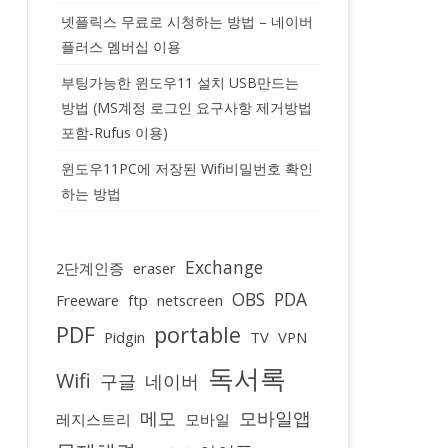
넷플릭스 무료로 시청하는 방법 – 네이버
플러스 멤버십 이용
부팅가능한 윈도우11 설치 USB만드는
방법 (MS계정 로그인 요구사항 제거방법
포함-Rufus 이용)
윈도우11PC에 저장된 Wifi비밀번호 확인
하는 방법
Exchange
2단계인증
eraser
OBS
PDA
Freeware
ftp
netscreen
PDF
portable
Pidgin
TV
VPN
독서록
Wifi
구글
네이버
메모
모바일앱
레지스트리
모바일