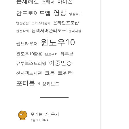
문제해결
아이폰
스캐너
영상
안드로이드앱
영상복구
온라인포토샵
영상편집
오피스제품키
원격서버관리도구
완전삭제
원격지원
윈도우10
웹브라우저
윈도우10활용
유투브
윈도우11
이중인증
유투브스트리밍
크롬
트위터
전자책도서관
포터블
화상키보드
우키는…
의
우키
7월 19, 2024