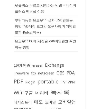
넷플릭스 무료로 시청하는 방법 – 네이버
플러스 멤버십 이용
부팅가능한 윈도우11 설치 USB만드는
방법 (MS계정 로그인 요구사항 제거방법
포함-Rufus 이용)
윈도우11PC에 저장된 Wifi비밀번호 확인
하는 방법
Exchange
2단계인증
eraser
OBS
PDA
Freeware
ftp
netscreen
PDF
portable
Pidgin
TV
VPN
독서록
Wifi
구글
네이버
메모
모바일앱
레지스트리
모바일