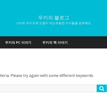
우키의 블로그
스마트 라이프에 도움이 되는유용한 지식들을 공유해요
Skip
to
우키의 PC 이야기
우키의 책 이야기
content
teria. Please try again with some different keywords.
S