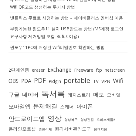
Wifi QR코드 생성하는 두가지 방법
넷플릭스 무료로 시청하는 방법 – 네이버플러스 멤버십 이용
부팅가능한 윈도우11 설치 USB만드는 방법 (MS계정 로그인
요구사항 제거방법 포함-Rufus 이용)
윈도우11PC에 저장된 Wifi비밀번호 확인하는 방법
Exchange
2단계인증
eraser
Freeware
ftp
netscreen
PDF
portable
Wifi
OBS
PDA
Pidgin
TV
VPN
독서록
구글
네이버
메모
레지스트리
모바일
문제해결
모바일앱
아이폰
스캐너
영상
안드로이드앱
영상복구
영상편집
오피스제품키
온라인포토샵
원격서버관리도구
완전삭제
원격지원