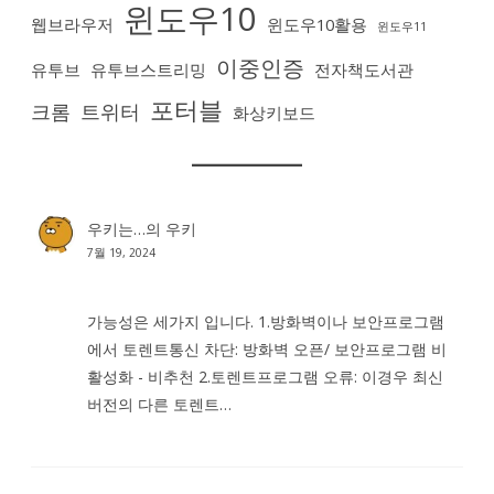
윈도우10
웹브라우저
윈도우10활용
윈도우11
이중인증
유투브
유투브스트리밍
전자책도서관
포터블
크롬
트위터
화상키보드
우키는…
의
우키
7월 19, 2024
가능성은 세가지 입니다. 1.방화벽이나 보안프로그램
에서 토렌트통신 차단: 방화벽 오픈/ 보안프로그램 비
활성화 - 비추천 2.토렌트프로그램 오류: 이경우 최신
버전의 다른 토렌트…