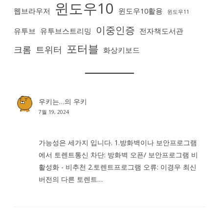
윈도우10
웹브라우저
윈도우10활용
윈도우11
이중인증
유투브
유투브스트리밍
전자책도서관
포터블
크롬
트위터
화상키보드
우키는…
의
우키
7월 19, 2024
가능성은 세가지 입니다. 1.방화벽이나 보안프로그램
에서 토렌트통신 차단: 방화벽 오픈/ 보안프로그램 비
활성화 - 비추천 2.토렌트프로그램 오류: 이경우 최신
버전의 다른 토렌트…