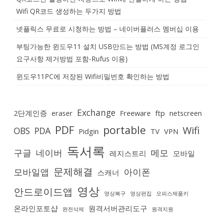
Wifi QR코드 생성하는 두가지 방법
넷플릭스 무료로 시청하는 방법 – 네이버플러스 멤버십 이용
부팅가능한 윈도우11 설치 USB만드는 방법 (MS계정 로그인
요구사항 제거방법 포함-Rufus 이용)
윈도우11PC에 저장된 Wifi비밀번호 확인하는 방법
Exchange
2단계인증
eraser
Freeware
ftp
netscreen
PDF
portable
Wifi
OBS
PDA
Pidgin
TV
VPN
독서록
구글
네이버
메모
레지스트리
모바일
문제해결
모바일앱
아이폰
스캐너
영상
안드로이드앱
영상복구
영상편집
오피스제품키
온라인포토샵
원격서버관리도구
완전삭제
원격지원